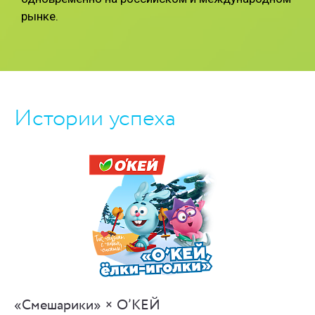
рынке.
Истории успеха
«Смешарики» × О’КЕЙ