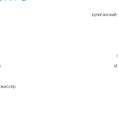
хулиганский
:
И
ежиссёр: