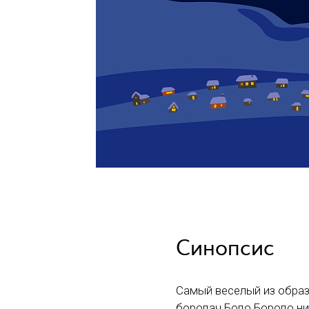
Синопсис
Самый веселый из образ
бородач Бодо Бородо нич