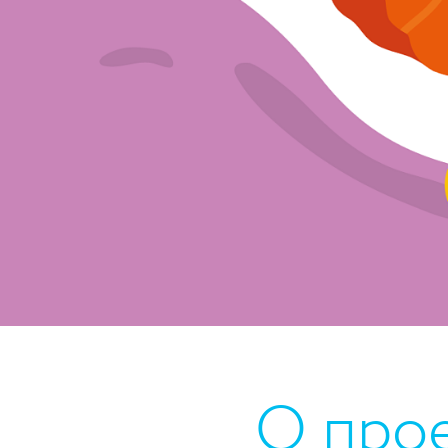
О про