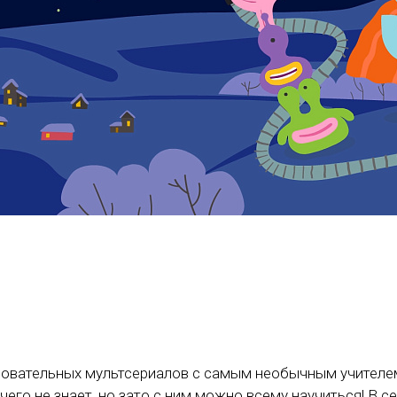
овательных мультсериалов с самым необычным учителем
его не знает, но зато с ним можно всему научиться! В с