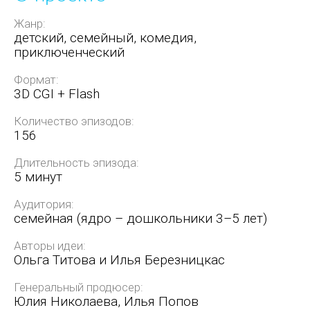
Жанр:
детский, семейный, комедия,
приключенческий
Формат:
3D CGI + Flash
Количество эпизодов:
156
Длительность эпизода:
5 минут
Аудитория:
семейная (ядро – дошкольники 3–5 лет)
Авторы идеи:
Ольга Титова и Илья Березницкас
Генеральный продюсер:
Юлия Николаева, Илья Попов