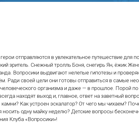
герои отправляются в увлекательное путешествие для по
ий зритель. Снежный тролль Боня, снегирь Ян, ёжик Жен
нда. Вопросики выдвигают нелепые гипотезы и проверя
м. Ради своей цели они готовы отправиться в самые не
 человеческого организма и даже — в прошлое. Порой по
всегда находят выход и, главное, ответ на заветный вопр
е камни? Как устроен эскалатор? От чего мы чихаем? Поч
 носить одну майку неделю? Детские вопросы бесконечн
ия Клуба «Вопросики»!