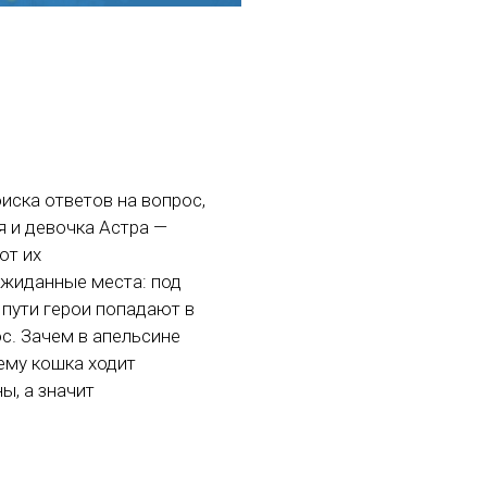
иска ответов на вопрос,
я и девочка Астра —
ют их
ожиданные места: под
 пути герои попадают в
ос. Зачем в апельсине
ему кошка ходит
ы, а значит