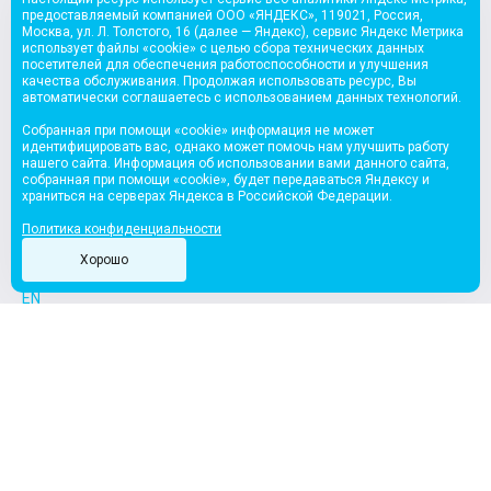
предоставляемый компанией ООО «ЯНДЕКС», 119021, Россия,
Москва, ул. Л. Толстого, 16 (далее — Яндекс), сервис Яндекс Метрика
использует файлы «cookie» с целью сбора технических данных
посетителей для обеспечения работоспособности и улучшения
качества обслуживания. Продолжая использовать ресурс, Вы
автоматически соглашаетесь с использованием данных технологий.
Собранная при помощи «cookie» информация не может
идентифицировать вас, однако может помочь нам улучшить работу
+7 (812) 777-77-88
нашего сайта. Информация об использовании вами данного сайта,
собранная при помощи «cookie», будет передаваться Яндексу и
office@riki.team
храниться на серверах Яндекса в Российской Федерации.
Политика конфиденциальности
Хорошо
EN
Все права защищены
© ООО «Смешарики», 2003
© ООО «Продюсерский центр «Рики», 2010
© ООО «Мармелад Медиа», 2004
Политика конфиденциальности