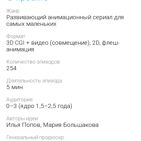
Жанр:
Развивающий анимационный сериал для
самых маленьких
Формат:
3D CGI + видео (совмещение), 2D, флеш-
анимация
Количество эпизодов:
254
Длительность эпизода:
5 мин.
Аудитория:
0–3 (ядро 1,5–2,5 года)
Авторы идеи:
Илья Попов, Мария Большакова
Генеральный продюсер: