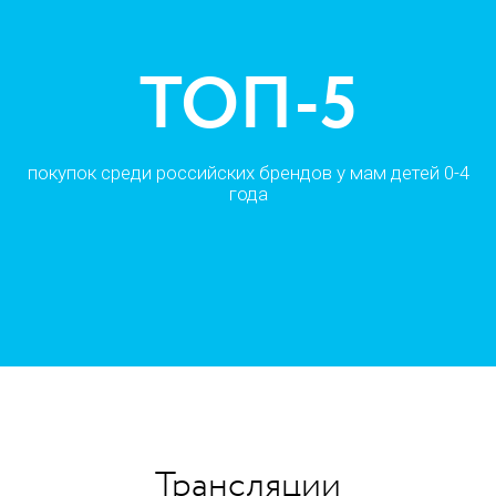
Трансляции в
118
тей 0-4
странах
Трансляции