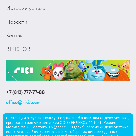
Истории успеха
Новости
Контакты
RIKISTORE
+7 (812) 777-77-88
office@riki.team
Настоящий ресурс использует сервис веб-аналитики Яндекс Метрика,
предоставляемый компанией ООО «ЯНДЕКС», 119021, Россия,
Москва, ул. Л. Толстого, 16 (далее — Яндекс), сервис Яндекс Метрика
использует файлы «cookie» с целью сбора технических данных
EN