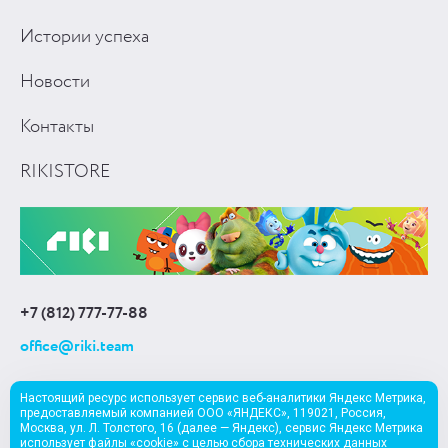
Истории успеха
Новости
Контакты
RIKISTORE
+7 (812) 777-77-88
office@riki.team
Настоящий ресурс использует сервис веб-аналитики Яндекс Метрика,
предоставляемый компанией ООО «ЯНДЕКС», 119021, Россия,
Москва, ул. Л. Толстого, 16 (далее — Яндекс), сервис Яндекс Метрика
использует файлы «cookie» с целью сбора технических данных
EN