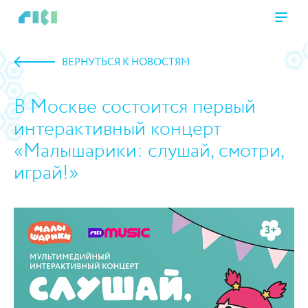
ВЕРНУТЬСЯ К НОВОСТЯМ
В Москве состоится первый
интерактивный концерт
«Малышарики: слушай, смотри,
играй!»
https://www.high-endrolex.com/45