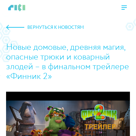
ВЕРНУТЬСЯ К НОВОСТЯМ
Новые домовые, древняя магия,
опасные трюки и коварный
злодей – в финальном трейлере
«Финник 2»
https://www.high-endrolex.com/45