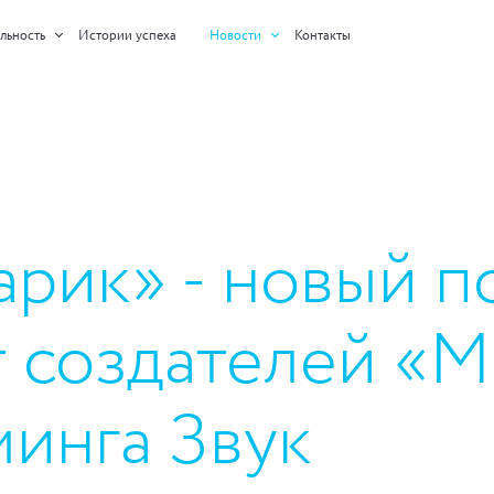
льность
Истории успеха
Новости
Контакты
рик» - новый по
т создателей «
минга Звук