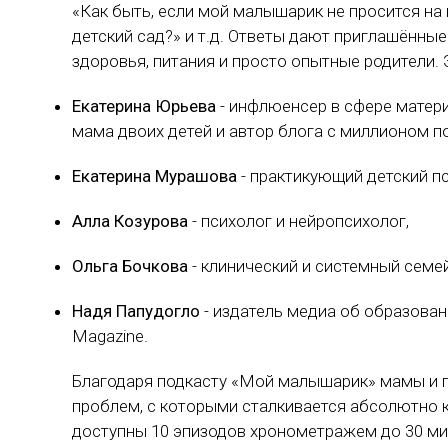
«Как быть, если мой малышарик не просится на 
детский сад?» и т.д. Ответы дают приглашённые
здоровья, питания и просто опытные родители. 
Екатерина Юрьева
- инфлюенсер в сфере матери
мама двоих детей и автор блога с миллионом п
Екатерина Мурашова
- практикующий детский пс
Алла Козурова
- психолог и нейропсихолог,
Ольга Бочкова
- клинический и системный семей
Надя Папудогло
- издатель медиа об образован
Magazine.
Благодаря подкасту «Мой малышарик» мамы и 
проблем, с которыми сталкивается абсолютно 
доступны 10 эпизодов хронометражем до 30 ми