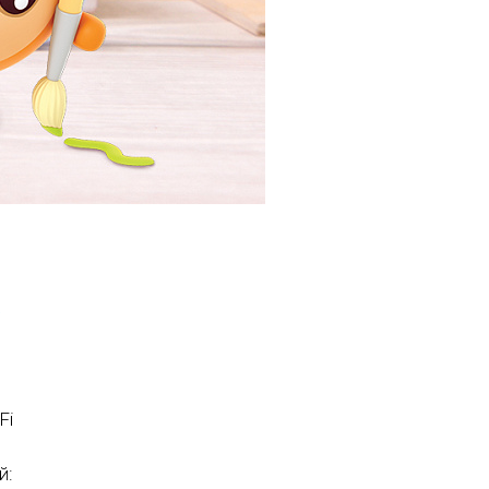
Fi
й: