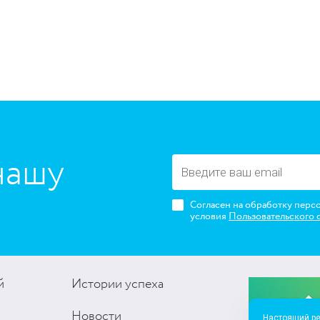
нашу
Согласен на обработку перс
условия
Пользовательского 
й
Истории успеха
Новости
Настоящий ре