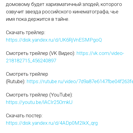
домовому будет харизматичный злодей, которого
озвучит звезда российского кинематографа, чье
имя пока держится в тайне.
Скачать трейлер:
https://disk.yandex.ru/d/UK6RjVnESMPgoQ
Смотреть трейлер (VK Видео):
https://vk.com/video-
218182715_456240897
Смотреть трейлер
(Rutube):
https://rutube.ru/video/7d9a87e6147fbe04f263
Смотреть трейлер (YouTube):
https://youtu.be/lACIr25OmkU
Скачать постер:
https://disk.yandex.ru/d/4ADp0M2IkX_qrg