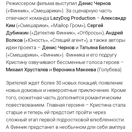
Режиссером фильма выступил
Денис Чернов
(«Финник», «Смешарики»). За сценарную часть
отвечают команда
LazyDog Production
–
Александр
Ким
(«Смешарики», «Майор Гром»),
Сергей
Дубинкин
(«Детектив Финник», «Отбросы»),
Андрей
Волков
(«Юность», «Спящий агент»), а также авторы
идеи проекта –
Денис Чернов
и
Татьяна Белова
(«Смешарики», «Финник»). Финника и его подругу
Кристину озвучивают бессменные голоса героев –
Михаил Хрусталев
и
Вероника Макеева
(Голубева).
Зрителей ждет более 30 новых локаций, появление
новых домовых и невероятные приключения. Кроме
того, сюжетная часть дополнится романтическим
повествованием. Главная героиня – Кристина стала
старше и теперь ей предстоит пройти через
сложный этап первой подростковой влюбленности.
А Финник предстанет в необычном для себя амплуа