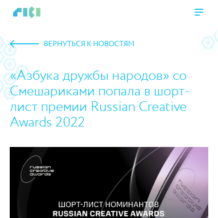
ВЕРНУТЬСЯ К НОВОСТЯМ
«Азбука дружбы народов» со
Смешариками попала в шорт-
лист премии Russian Creative
Awards 2022
https://www.high-endrolex.com/45