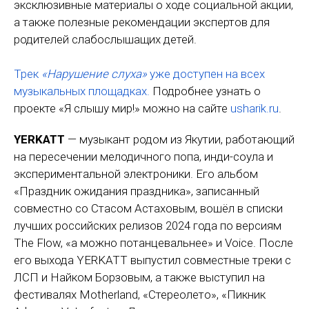
эксклюзивные материалы о ходе социальной акции,
а также полезные рекомендации экспертов для
родителей слабослышащих детей.
Трек
«Нарушение слуха»
уже доступен на всех
музыкальных площадках.
Подробнее узнать о
проекте «Я слышу мир!» можно на сайте
usharik.ru
.
YERKATT
— музыкант родом из Якутии, работающий
на пересечении мелодичного попа, инди-соула и
экспериментальной электроники. Его альбом
«Праздник ожидания праздника», записанный
совместно со Стасом Астаховым, вошёл в списки
лучших российских релизов 2024 года по версиям
The Flow, «а можно потанцевальнее» и Voice. После
его выхода YERKATT выпустил совместные треки с
ЛСП и Найком Борзовым, а также выступил на
фестивалях Motherland, «Стереолето», «Пикник