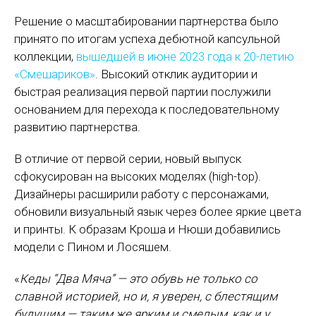
Решение о масштабировании партнерства было
принято по итогам успеха дебютной капсульной
коллекции,
вышедшей в июне 2023 года к 20-летию
«Смешариков»
. Высокий отклик аудитории и
быстрая реализация первой партии послужили
основанием для перехода к последовательному
развитию партнерства.
В отличие от первой серии, новый выпуск
сфокусирован на высоких моделях (high-top).
Дизайнеры расширили работу с персонажами,
обновили визуальный язык через более яркие цвета
и принты. К образам Кроша и Нюши добавились
модели с Пином и Лосяшем.
«
Кеды “Два Мяча” — это обувь не только со
славной историей, но и, я уверен, с блестящим
будущим — таким же ярким и смелым, как и у