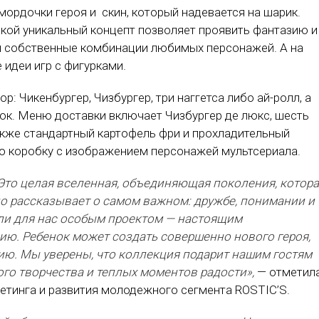
 мордочки героя и скин, который надевается на шарик.
кой уникальный концепт позволяет проявить фантазию и
и собственные комбинации любимых персонажей. А на
идеи игр с фигурками.
р: Чикенбургер, Чизбургер, три наггетса либо ай-ролл, а
ок. Меню доставки включает Чизбургер де люкс, шесть
акже стандартный картофель фри и прохладительный
ую коробку с изображением персонажей мультсериала.
 Это целая вселенная, объединяющая поколения, котор
но рассказывает о самом важном: дружбе, понимании и
ли для нас особым проектом — настоящим
ю. Ребенок может создать совершенно нового героя,
ю. Мы уверены, что коллекция подарит нашим гостям
о творчества и теплых моментов радости»,
— отметил
кетинга и развития молодежного сегмента ROSTIC’S.