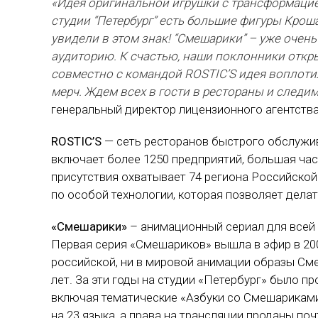
«Идея оригинальной игрушки с трансформацие
студии “Петербург” есть большие фигуры Крош
увидели в этом знак! “Смешарики” – уже очен
аудиторию. К счастью, наши поклонники откр
совместно с командой ROSTIC’S идея воплоти
мерч. Ждем всех в гости в рестораны и следи
генеральный директор лицензионного агентства
ROSTIC’S
— сеть ресторанов быстрого обслужив
включает более 1250 предприятий, большая час
присутствия охватывает 74 региона Российской
по особой технологии, которая позволяет дела
«Смешарики»
– анимационный сериал для всей 
Первая серия «Смешариков» вышла в эфир в 200
российской, ни в мировой анимации образы См
лет. За эти годы на студии «Петербург» было п
включая тематические «Азбуки со Смешариками
на 23 языка, а права на трансляции проданы поч