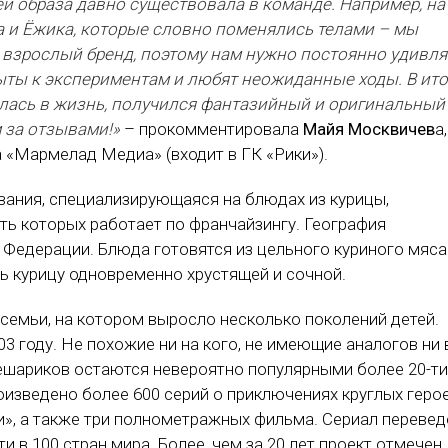
й образа давно существовала в команде. Например, на
а и Ёжика, которые словно поменялись телами – мы
ь взрослый бренд, поэтому нам нужно постоянно удивля
ыты к экспериментам и любят неожиданные ходы. В ито
лась в жизнь, получился фантазийный и оригинальный
м за отзывами!»
– прокомментировала
Майя Москвичев
а,
 «Мармелад Медиа» (входит в ГК «Рики»).
ания, специализирующаяся на блюдах из курицы,
ть которых работает по франчайзингу. География
 Федерации. Блюда готовятся из цельного куриного мяса
ть курицу одновременно хрустящей и сочной.
семьи, на котором выросло несколько поколений детей.
3 году. Не похожие ни на кого, не имеющие аналогов ни 
ешариков остаются невероятно популярными более 20-ти
роизведено более 600 серий о приключениях круглых герое
», а также три полнометражных фильма. Сериал перевед
ти в 100 стран мира. Более, чем за 20 лет проект отмечен