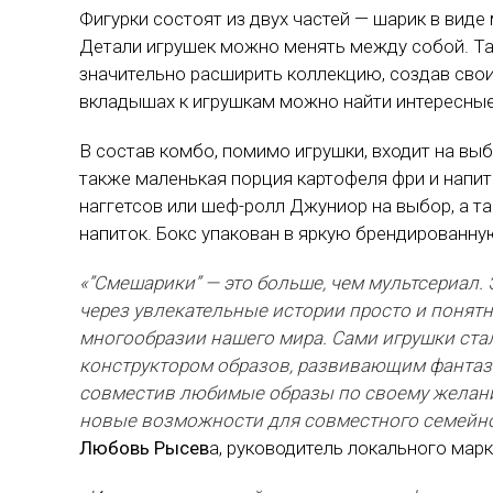
Фигурки состоят из двух частей — шарик в виде
Детали игрушек можно менять между собой. Та
значительно расширить коллекцию, создав сво
вкладышах к игрушкам можно найти интересные 
В состав комбо, помимо игрушки, входит на выбо
также маленькая порция картофеля фри и напит
наггетсов или шеф-ролл Джуниор на выбор, а т
напиток. Бокс упакован в яркую брендированн
«”Смешарики” — это больше, чем мультсериал.
через увлекательные истории просто и понят
многообразии нашего мира. Сами игрушки ста
конструктором образов, развивающим фантази
совместив любимые образы по своему желани
новые возможности для совместного семейног
Любовь Рысев
а, руководитель локального мар