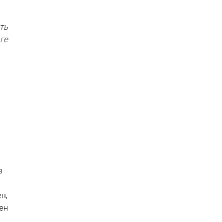
ть
ге
в
в,
ен