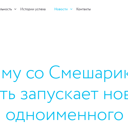
льность
Истории успеха
Новости
Контакты
иму со Смешари
ть запускает но
 одноименного