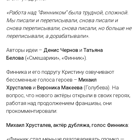
«Работа над “Финником” была трудной, сложной.
Мы писали и переписывали, снова писали и
снова переписывали, снова писали, но больше не
переписывали, а дорабатывали».
Авторы идеи –
Денис Чернов
и
Татьяна
Белова
(«Смешарики», «Финник»).
Финника и его подругу Кристину озвучивают
бессменные голоса героев –
Михаил
Хрусталев
и
Вероника Макеева
(Голубева). На
вопрос, что нового актёры открыли в своих героях,
работая над продолжением франшизы, они
прокомментировали:
Михаил Хрусталев, актёр дубляжа, голос Финника:
«Финник стал меньше разговаривать громко —