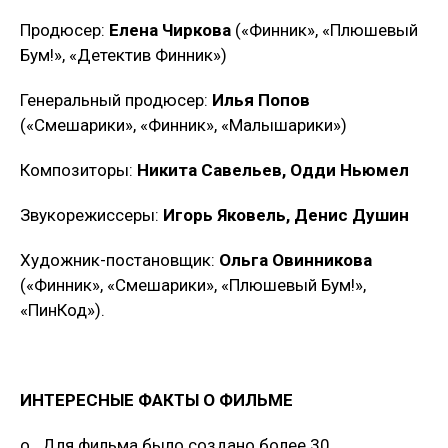
Продюсер:
Елена Чиркова
(«Финник», «Плюшевый
Бум!», «Детектив Финник»)
Генеральный продюсер:
Илья Попов
(«Смешарики», «Финник», «Малышарики»)
Композиторы:
Никита Савельев, Одди Ньюмел
Звукорежиссеры:
Игорь Яковель, Денис Душин
Художник-постановщик:
Ольга Овинникова
(«Финник», «Смешарики», «Плюшевый Бум!»,
«ПинКод»).
ИНТЕРЕСНЫЕ ФАКТЫ О ФИЛЬМЕ
o Для фильма было создано более 30