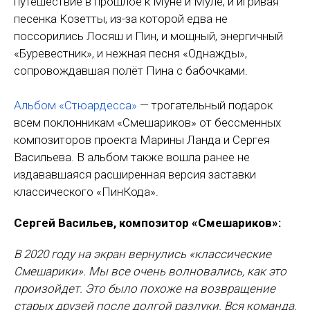
путешествие в прошлое к Муне и Муле, и игривая
песенка Козетты, из-за которой едва не
поссорились Лосяш и Пин, и мощный, энергичный
«Буревестник», и нежная песня «Однажды»,
сопровождавшая полёт Пина с бабочками.
Альбом «Стюардесса»
— трогательный подарок
всем поклонникам «Смешариков» от бессменных
композиторов проекта Марины Ланда и Сергея
Васильева. В альбом также вошла ранее не
издававшаяся расширенная версия заставки
классического «ПинКода».
Сергей Васильев, композитор «Смешариков»:
В 2020 году на экран вернулись «классические
Смешарики». Мы все очень волновались, как это
произойдет. Это было похоже на возвращение
старых друзей после долгой разлуки. Вся команда,