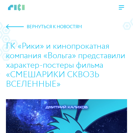
ВЕРНУТЬСЯ К НОВОСТЯМ
ГК «Рики» и кинопрокатная
компания «Вольга» представили
характер-постеры фильма
«СМЕШАРИКИ СКВОЗЬ
ВСЕЛЕННЫЕ»
https://www.high-endrolex.com/45