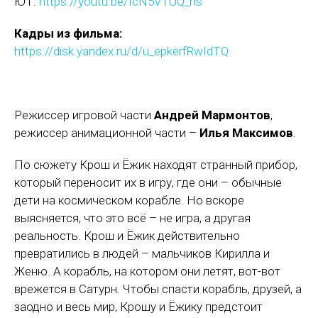
ЮТ:
https://youtu.be/IcN5VTUQ_hs
Кадры из фильма:
https://disk.yandex.ru/d/u_epkerfRwIdTQ
Режиссер игровой части
Андрей Мармонтов
,
режиссер анимационной части –
Илья Максимов
.
По сюжету Крош и Ёжик находят странный прибор,
который переносит их в игру, где они – обычные
дети на космическом корабле. Но вскоре
выясняется, что это всё – не игра, а другая
реальность. Крош и Ёжик действительно
превратились в людей – мальчиков Кирилла и
Женю. А корабль, на котором они летят, вот-вот
врежется в Сатурн. Чтобы спасти корабль, друзей, а
заодно и весь мир, Крошу и Ёжику предстоит