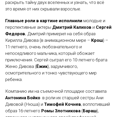
раскрыть тайну двух вселенных и узнать, что всё
это время от них скрывали взрослые.
Главные роли в картине исполнили
молодые и
перспективные актеры
Дмитрий Калихов
и
Сергей
Федоров.
Дмитрий примерил на себя образ
Кирилла Дивова (в анимационном мире –
Крош
) –
11-летнего, очень любознательного и
непоседливого мальчика, который обожает
приключения. Сергей сыграл его 10-летнего брата
Женю Дивова (
Ёжик
), задумчивого,
осмотрительного и тонко чувствующего мир
ребенка.
Компанию им на съемочной площадке составила
Антонина Бойко
в роли их старшей сестры Ани
Дивовой (Нюша) и
Тимофей Кочнев
, воплотивший
образ 16-летнего
Ромы Злотникова
(
Бараш
),