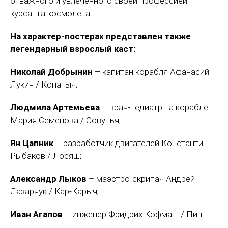
отважного и увлеченного своей профессией
курсанта космолета.
На характер-постерах представлен также
легендарный взрослый каст:
Николай Добрынин –
капитан корабля Афанасий
Лукин / Копатыч;
Людмила Артемьева
– врач-педиатр на корабле
Мария Семенова / Совунья;
Ян Цапник
– разработчик двигателей Константин
Рыбаков / Лосяш;
Александр Лыков
– маэстро-скрипач Андрей
Лазарчук / Кар-Карыч;
Иван Агапов
– инженер Фридрих Кофман / Пин.