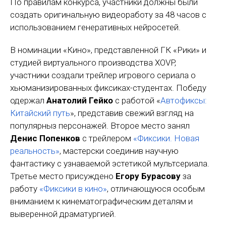
По правилам конкурса, участники должны были
создать оригинальную видеоработу за 48 часов с
использованием генеративных нейросетей.
В номинации «Кино», представленной ГК «Рики» и
студией виртуального производства XOVP,
участники создали трейлер игрового сериала о
хьюманизированных фиксиках-студентах. Победу
одержал
Анатолий Гейко
с работой «
Автофиксы:
Китайский путь
», представив свежий взгляд на
популярныз персонажей. Второе место занял
Денис Попенков
с трейлером
«Фиксики. Новая
реальность»
, мастерски соединив научную
фантастику с узнаваемой эстетикой мультсериала.
Третье место присуждено
Егору Бурасову
за
работу
«Фиксики в кино»
, отличающуюся особым
вниманием к кинематографическим деталям и
выверенной драматургией.