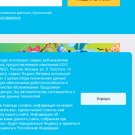
ональных данных, принимаю
соглашения
сурс использует сервис веб-аналитики
ика, предоставляемый компанией ООО
021, Россия, Москва, ул. Л. Толстого, 16
екс), сервис Яндекс Метрика использует
e» с целью сбора технических данных
для обеспечения работоспособности и
ачества обслуживания. Продолжая
 ресурс, Вы автоматически соглашаетесь с
ем данных технологий.
Хорошо
и помощи «cookie» информация не может
вать вас, однако может помочь нам
оту нашего сайта. Информация об
и вами данного сайта, собранная при
ie», будет передаваться Яндексу и храниться
д Медиа», 2004
Разработка сайта
Яндекса в Российской Федерации.