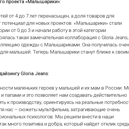
го проекта «Малышарики»:
ей от 4 до 7 лет перенасыщен, а доля товаров для
 потенциал для новых проектов. «Малышарики» стали
ии от 0 до 3 и начали работу в этой категории
оялась такая замечательная коллаборация с Gloria Jeans,
оллекцию одежды с Малышариками. Она получилась оче
й для малышей. Теперь Малышарики станут ближе к свои
айзингу Gloria Jeans:
ности маленьких героев у малышей и их мам в России. М
 и папами и это позволяет нам создавать действительно
ить к производству, ориентируясь на реальные потребнос
для нас – сюжеты мультфильма, затрагивающие очень
сиональных психологов. Мы решили внести в наши
так много позитива и добра, который найдет отклик сред