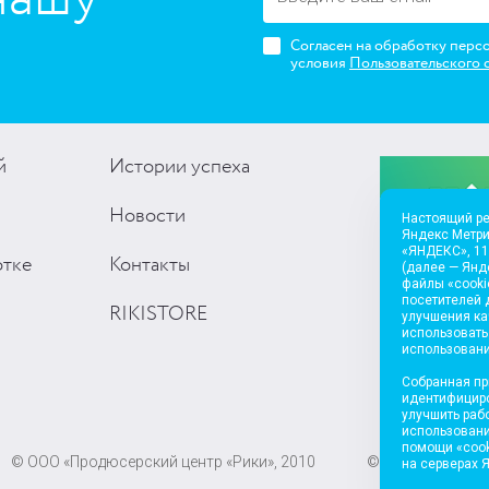
Согласен на обработку перс
условия
Пользовательского 
й
Истории успеха
Новости
Настоящий ре
Яндекс Метр
«ЯНДЕКС», 119
отке
Контакты
(далее — Янд
файлы «cooki
посетителей 
RIKISTORE
улучшения к
использовать
использовани
Собранная пр
идентифициро
улучшить раб
использовани
помощи «cook
© ООО «Продюсерский центр «Рики», 2010
© ООО «Мармела
на серверах 