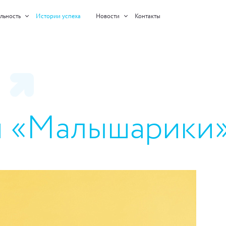
льность
Истории успеха
Новости
Контакты
 и «Малышарики