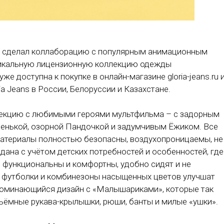
ды, сделал коллаборацию с популярным анимационным
никальную лицензионную коллекцию одежды
же доступна к покупке в онлайн-магазине gloria-jeans.ru 
a Jeans в России, Белоруссии и Казахстане.
лекцию с любимыми героями мультфильма – с задорным
нькой, озорной Пандочкой и задумчивым Ёжиком. Все
материалы полностью безопасны, воздухопроницаемы, не
ана с учётом детских потребностей и особенностей, где
 функциональны и комфортны, удобно сидят и не
е футболки и комбинезоны насыщенных цветов улучшат
поминающийся дизайн с «Малышариками», которые так
ъёмные рукава-крылышки, рюши, банты и милые «ушки».