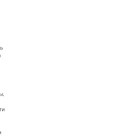
нь
м
ы,
ти
и