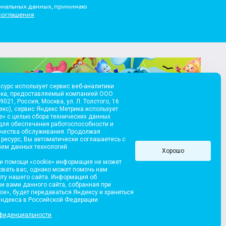
ональных данных, принимаю
соглашения
сурс использует сервис веб-аналитики
ика, предоставляемый компанией ООО
021, Россия, Москва, ул. Л. Толстого, 16
екс), сервис Яндекс Метрика использует
e» с целью сбора технических данных
для обеспечения работоспособности и
ачества обслуживания. Продолжая
 ресурс, Вы автоматически соглашаетесь с
ем данных технологий.
Хорошо
и помощи «cookie» информация не может
вать вас, однако может помочь нам
оту нашего сайта. Информация об
и вами данного сайта, собранная при
ie», будет передаваться Яндексу и храниться
д Медиа», 2004
Разработка сайта
Яндекса в Российской Федерации.
нфиденциальности