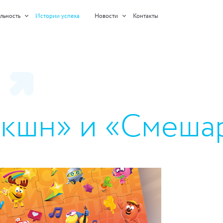
льность
Истории успеха
Новости
Контакты
кшн» и «Смеша