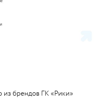
ие
 и
о из брендов ГК «Рики»