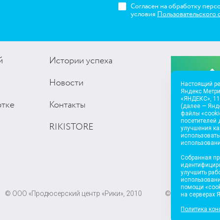
Согласен на обработку перс
условия
Пользовательского 
й
Истории успеха
Новости
Настоящий ре
Яндекс Метр
«ЯНДЕКС», 119
отке
Контакты
(далее — Янд
файлы «cooki
посетителей 
RIKISTORE
улучшения к
использовать
использовани
Собранная пр
идентифициро
улучшить раб
использовани
помощи «cook
© ООО «Продюсерский центр «Рики», 2010
© ООО «Мармела
на серверах 
Политика ко