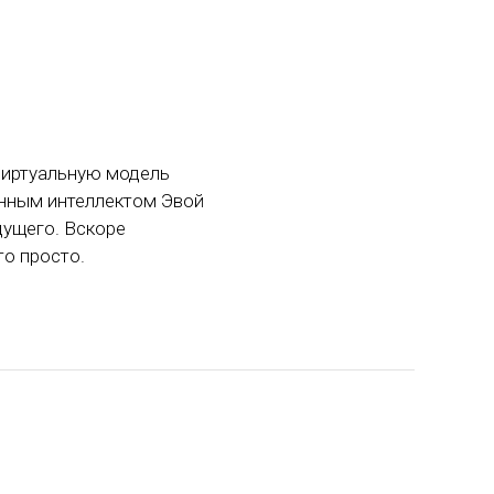
виртуальную модель
енным интеллектом Эвой
дущего. Вскоре
то просто.