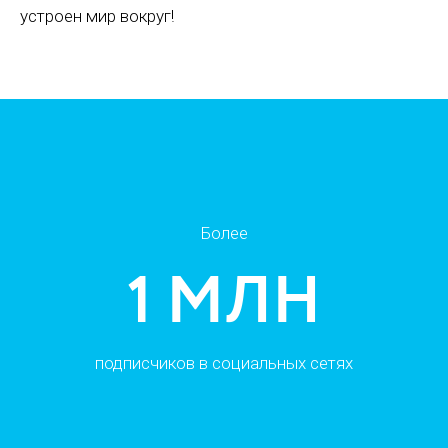
устроен мир вокруг!
Более
15 МЛРД
просмотров в Китае