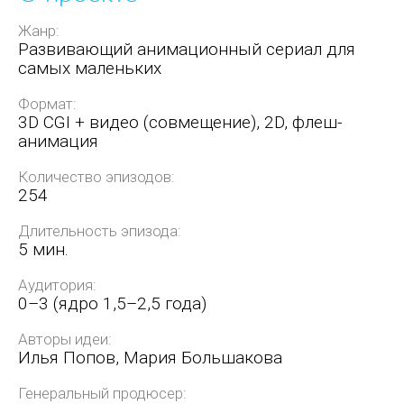
Жанр:
Развивающий анимационный сериал для
самых маленьких
Формат:
3D CGI + видео (совмещение), 2D, флеш-
анимация
Количество эпизодов:
254
Длительность эпизода:
5 мин.
Аудитория:
0–3 (ядро 1,5–2,5 года)
Авторы идеи:
Илья Попов, Мария Большакова
Генеральный продюсер: